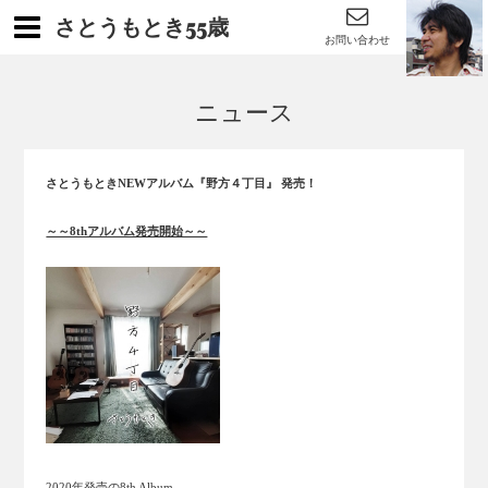
さとうもとき55歳
お問い合わせ
ニュース
さとうもときNEWアルバム『野方４丁目』 発売！
～～8thアルバム発売開始～～
2020年発売の8th Album