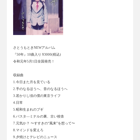
さとうもときNEWアルバム
『50年』10曲入り ¥3000(税込)
令和元年5月1日全国発売！
収録曲
1.今日また月を見ている
2.手のなるほうへ、音のなるほうへ
3.若かりし頃の僕の東京ライフ
4.日常
5.昭和生まれのブギ
6.バスタ―ミナルの裏、古い校舎
7.元気か？ 〜すすきの“風来”を想って〜
8.マインドを変えろ
9.夕焼けとテレビのニュース