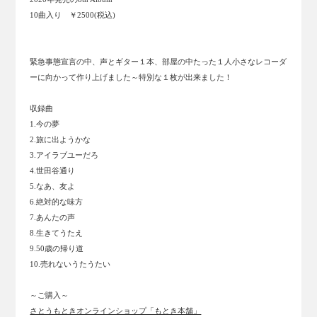
10曲入り ￥2500(税込)
緊急事態宣言の中、声とギター１本、部屋の中たった１人小さなレコーダ
ーに向かって作り上げました～特別な１枚が出来ました！
収録曲
1.今の夢
2.旅に出ようかな
3.アイラブユーだろ
4.世田谷通り
5.なあ、友よ
6.絶対的な味方
7.あんたの声
8.生きてうたえ
9.50歳の帰り道
10.売れないうたうたい
～ご購入～
さとうもときオンラインショップ「もとき本舗」