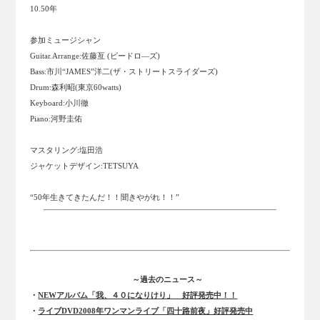
10.50年
参加ミュージシャン
Guitar.Arrange:佐藤亙 (ビードロ―ズ)
Bass:市川“JAMES”洋二(ザ・ストリートスライダーズ)
Drum:森利昭(東京60watts)
Keyboard:小川徹
Piano:河野圭佑
マスタリング:塩田浩
ジャケットデザイン:TETSUYA
“50年生きてきたんだ！！聞きやがれ！！”
～過去のニュース～
・
NEWアルバム「我、４０になりけり」 好評発売中！！
・
ライブDVD2008年ワンマンライブ「四十路前夜」好評発売中