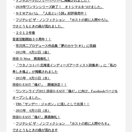
・
ドンキホーテのフリーペーパーに掲載されました！
・
2010年ワンマンシリーズ終了！ オトシマエをつけました。
・
ＮＥＷアルバム 『人生という詩』好評発売中！
・
フジテレビ ザ・ノンフィクション 『ホストの前に人間やろ5』
でさとうもときの曲が流れました。
・
２０１２年春
音楽活動開始３０周年！！
・
市川洋二プロデュース作品集「夢のカケラ/＃1」に収録
・
2013年 4月12日（金）
渋谷 O-West 満員御礼！
・
「ウタノコトバ~北海道インディーズアーティスト詩集本~」に「私の
卑しき魂よ」が掲載されました
・
2015年 4月15日（水）
渋谷O-EAST「魂47」 開催決定！！
・
ワンマンライブ2015 渋谷O-EAST「魂47」に向け、Facebookページを
オープンしました。
・
TBS「サンデー・ジャポン」に流しとして出演！！
・
2015年 4月15日（水）
渋谷O-EAST「魂47」満員御礼！
・
フジテレビ ザ・ノンフィクション 『ホストの前に人間やろ６』
でさとうもときの曲が流れます