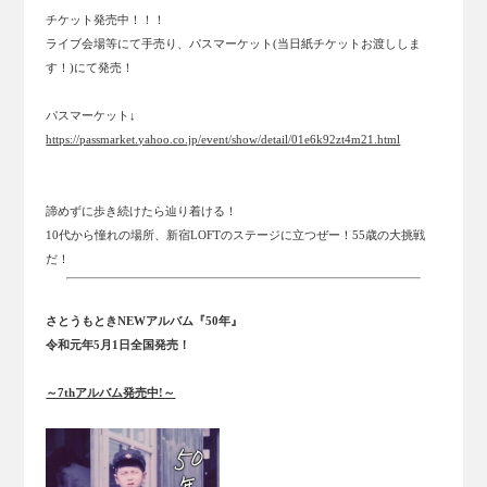
チケット発売中！！！
ライブ会場等にて手売り、パスマーケット(当日紙チケットお渡ししま
す！)にて発売！
パスマーケット↓
https://passmarket.yahoo.co.jp/event/show/detail/01e6k92zt4m21.html
諦めずに歩き続けたら辿り着ける！
10代から憧れの場所、新宿LOFTのステージに立つぜー！55歳の大挑戦
だ！
さとうもときNEWアルバム『50年』
令和元年5月1日全国発売！
～7thアルバム発売中!～