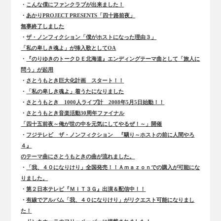
・
こんな僕にファンクラブが出来ました！
・
あかりPROJECT PRESENTS「四十路前夜」
無事終了しました
・
ザ・ノンフィクション「僕がホストになった理由３」
「私の卑しき魂よ」が挿入歌としてOA
・
『のりゆきのトークＤＥ北海道』エンディングテーマ曲として「旅人に
問う」が起用
・
さとうもとき巨大化計画 スタート！！
・
「私の卑しき魂よ」着うたになりました
・
さとうもとき 1000人ライブ計 2008年5月5日始動！！
・
さとうもとき音楽活動30周年ファイナル
「四十五前夜～俺が世の中を元気にしてやるぜ！～」開催
・
フジテレビ ザ・ノンフィクション 『驕り～ホストの前に人間やろ
４』
のテーマ曲にさとうもときの曲が流れました。
・
「我、４０になりけり」全国発売！！Ａｍａｚｏｎでの購入が可能にな
りました。
・
第２日本テレビ『ＭＩＴ３Ｇ』出演＆配信中！！
・
有線でアルバム「我、４０になりけり」がリクエスト可能になりまし
た！